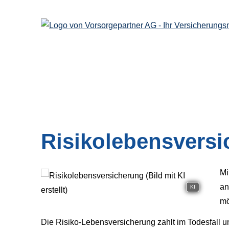
Risiko­lebens­ver­si
Mi
an
KI
mö
Die Risiko-Lebensversicherung zahlt im Todesfall 