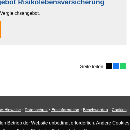
bot Risiko­lebens­ver­si­che­rung
n Vergleichsangebot.
Seite teilen:
·
·
·
·
he Hinweise
Datenschutz
Erstinformation
Beschwerden
Cookies
en Betrieb der Website unbedingt erforderlich. Andere Cookies