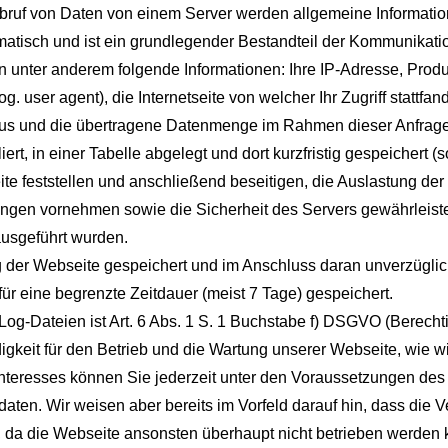
Abruf von Daten von einem Server werden allgemeine Informatio
omatisch und ist ein grundlegender Bestandteil der Kommunikati
unter anderem folgende Informationen: Ihre IP-Adresse, Produ
user agent), die Internetseite von welcher Ihr Zugriff stattfand
tus und die übertragene Datenmenge im Rahmen dieser Anfrage 
rt, in einer Tabelle abgelegt und dort kurzfristig gespeichert 
te feststellen und anschließend beseitigen, die Auslastung der
gen vornehmen sowie die Sicherheit des Servers gewährleiste
ausgeführt wurden.
ung der Webseite gespeichert und im Anschluss daran unverzügli
ür eine begrenzte Zeitdauer (meist 7 Tage) gespeichert.
og-Dateien ist Art. 6 Abs. 1 S. 1 Buchstabe f) DSGVO (Berecht
digkeit für den Betrieb und die Wartung unserer Webseite, wie w
 Interesses können Sie jederzeit unter den Voraussetzungen de
daten. Wir weisen aber bereits im Vorfeld darauf hin, dass die 
, da die Webseite ansonsten überhaupt nicht betrieben werden 